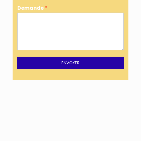
Demande
*
ENVOYER
Baumgertner Couverture © 2021 tout droit réservé