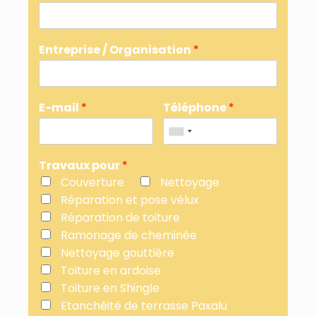
Entreprise / Organisation
*
E-mail
*
Téléphone
*
Travaux pour
*
Couverture
Nettoyage
Réparation et pose vélux
Réparation de toiture
Ramonage de cheminée
Nettoyage gouttière
Toiture en ardoise
Toiture en Shingle
Etanchéité de terrasse Paxalu