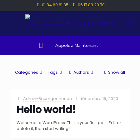
01 84 60 81 85
06 17 83 20 70
Appelez Maintenant
Categories
Tags
Authors
Show all
Admin-Baumgertner
on
décembre 15, 2020
Hello world!
Welcome to WordPress. This is your first post. Edit or
delete it, then start writing!